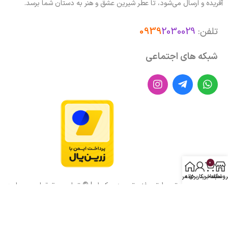
آفریده و ارسال می‌شود، تا عطر شیرین عشق و هنر به دستان شما برسد.
تلفن:
2030029
0939
شبکه های اجتماعی
0
روشگاه
سبد خرید
خانه
حساب کاربری من
طراحی با عشق توسط تیم فنی توسعه پیکسل |
©
تمامی حقوق این وبسایت
متعلق به جورچین گالری میباشد.